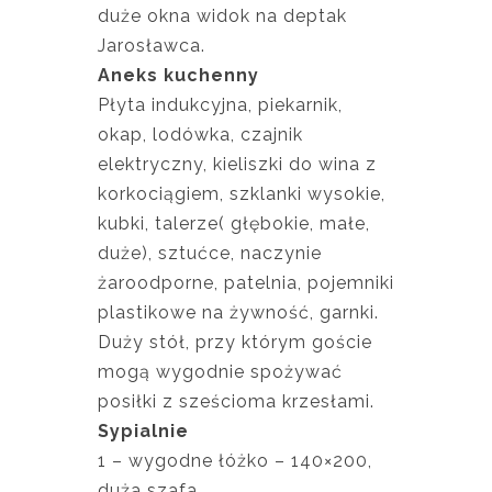
duże okna widok na deptak
Jarosławca.
Aneks kuchenny
Płyta indukcyjna, piekarnik,
okap, lodówka, czajnik
elektryczny, kieliszki do wina z
korkociągiem, szklanki wysokie,
kubki, talerze( głębokie, małe,
duże), sztućce, naczynie
żaroodporne, patelnia, pojemniki
plastikowe na żywność, garnki.
Duży stół, przy którym goście
mogą wygodnie spożywać
posiłki z sześcioma krzesłami.
Sypialnie
1 – wygodne łóżko – 140×200,
duża szafa.