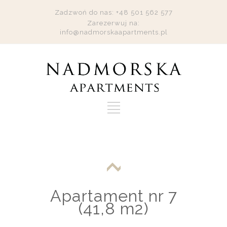
Zadzwoń do nas: +48 501 562 577
Zarezerwuj na:
info@nadmorskaapartments.pl
Apartament nr 7
(41,8 m2)